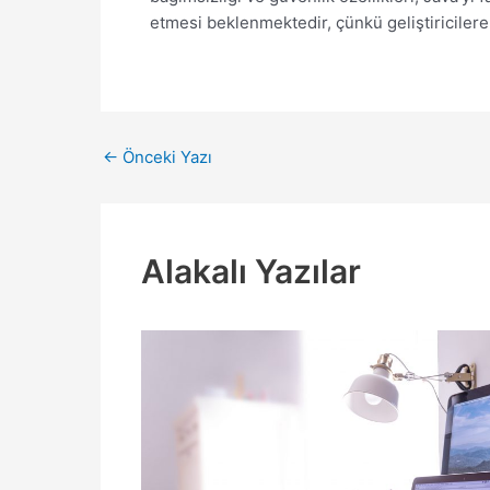
etmesi beklenmektedir, çünkü geliştiricilere
Yazı
←
Önceki Yazı
dolaşımı
Alakalı Yazılar