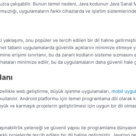
suzca çalışabilir. Bunun temel nedeni, Java kodunun Java Sanal
msızlığı, uygulamaların farklı cihazlarda ve işletim sistemlerinde
 yaklaşımı, onu popüler ve tercih edilen bir dil haline getirmişti
nternet tabanlı uygulamalarda güvenlik açıklarını minimize etmeye
mine erişimi sınırlanır, bu da zararlı kodların sisteme sızmasını e
hataları minimize edilir, bu da uygulamaların daha güvenli hale 
lanı
Özellikle web geliştirme, büyük işletme uygulamaları,
mobil uygu
k kullanılır. Android platformu için temel programlama dili olarak
büyük ve karmaşık projelerin geliştirilmesi için uygun bir dil olm
aşınabilirlik yeteneği ve güvenli yapısı ile programlama dünyasın
farklı projelerde tercih edilen bir dil haline getirmiştir. Java’n