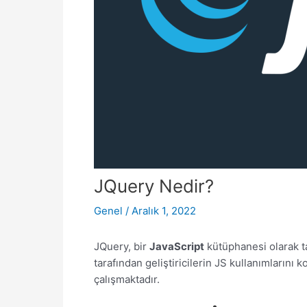
JQuery Nedir?
Genel
/
Aralık 1, 2022
JQuery, bir
JavaScript
kütüphanesi olarak ta
tarafından geliştiricilerin JS kullanımlarını k
çalışmaktadır.