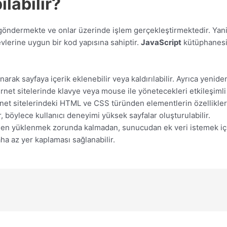
ılabilir?
r göndermekte ve onlar üzerinde işlem gerçekleştirmektedir. Yan
evlerine uygun bir kod yapısına sahiptir.
JavaScript
kütüphanesi 
rak sayfaya içerik eklenebilir veya kaldırılabilir. Ayrıca yeniden
Internet sitelerinde klavye veya mouse ile yönetecekleri etkileş
rnet sitelerindeki HTML ve CSS türünden elementlerin özellikleri d
 böylece kullanıcı deneyimi yüksek sayfalar oluşturulabilir.
niden yüklenmek zorunda kalmadan, sunucudan ek veri istemek i
ha az yer kaplaması sağlanabilir.