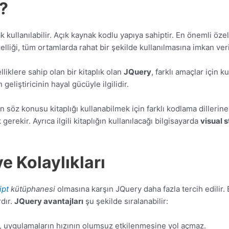
?
kullanılabilir. Açık kaynak kodlu yapıya sahiptir. En önemli özelli
elliği, tüm ortamlarda rahat bir şekilde kullanılmasına imkan veri
liklere sahip olan bir kitaplık olan
JQuery
, farklı amaçlar için 
eliştiricinin hayal gücüyle ilgilidir.
n söz konusu kitaplığı kullanabilmek için farklı kodlama dillerine
ekir. Ayrıca ilgili kitaplığın kullanılacağı bilgisayarda
visual 
e Kolaylıkları
ipt
kütüphanesi
olmasına karşın JQuery daha fazla tercih edilir. 
rdır.
JQuery avantajları
şu şekilde sıralanabilir:
, uygulamaların hızının olumsuz etkilenmesine yol açmaz.