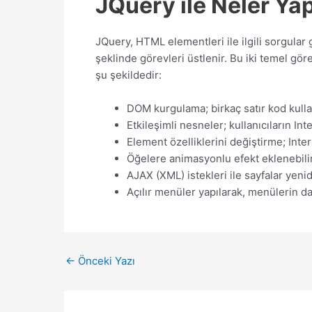
JQuery ile Neler Yap
JQuery, HTML elementleri ile ilgili sorgula
şeklinde görevleri üstlenir. Bu iki temel gör
şu şekildedir:
DOM kurgulama; birkaç satır kod kullana
Etkileşimli nesneler; kullanıcıların 
Element özelliklerini değiştirme; Inte
Öğelere animasyonlu efekt eklenebilir,
AJAX (XML) istekleri ile sayfalar ye
Açılır menüler yapılarak, menülerin da
Yazı
←
Önceki Yazı
dolaşımı