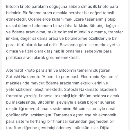
Bitcoin kripto paraların doğuşuna sebep olmuş ilk kripto para
birimidir. Bir ödeme aracı olmakla beraber bir değeri temsil
etmektedir. Ödemelerde kullanılmak üzere tasarlanmış olup,
ulusal ödeme türlerinden biraz daha farklıdır. Bitcoin, değişim
ve ödeme aracı olma, taklit edilmesi mümkün olmama, transfer
imkanı, değer saklama aracı ve bölünebilme özellikleriyle bir
para türü olarak kabul edilir. Bazılarına göre ise merkeziyetsiz
olması ve fiziki olarak taşınabilir olmaması sebebiyle para
politikası aracı olarak görünmemektedir.
Alternatif kripto paraların ve Bitcoin’in temelini oluşturan
Satoshi Nakamoto “A peer to peer cash Electronic Systems”
makalesinde mevcut ödeme araçlarının eksikliklerini ve
yetersizliklerini eleştirmektedir. Satoshi Nakamato akademik
formatta yazdığı, finansal teknoloji için dönüm noktası olacak
bu makalesinde, Bitcoin’in işleyişiyle alakalı bilgiler sunarak
eleştirdiği mevcut finans sisteminin Bitcoin sistemiyle nasıl
çözüleceğini açıklamıştır. Tamamen eşten eşe bir ekonomik
para sistemi herhangi bir finansal kurumdan geçmeden bir
taraftan diğerine çevrimiçi ödemeyi mümkün kılar. Dijital