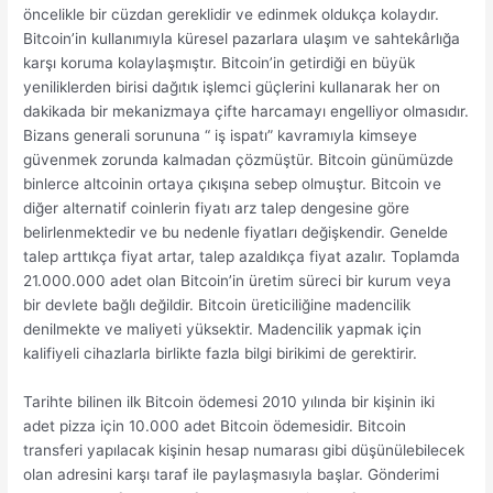
öncelikle bir cüzdan gereklidir ve edinmek oldukça kolaydır.
Bitcoin’in kullanımıyla küresel pazarlara ulaşım ve sahtekârlığa
karşı koruma kolaylaşmıştır. Bitcoin’in getirdiği en büyük
yeniliklerden birisi dağıtık işlemci güçlerini kullanarak her on
dakikada bir mekanizmaya çifte harcamayı engelliyor olmasıdır.
Bizans generali sorununa “ iş ispatı” kavramıyla kimseye
güvenmek zorunda kalmadan çözmüştür. Bitcoin günümüzde
binlerce altcoinin ortaya çıkışına sebep olmuştur. Bitcoin ve
diğer alternatif coinlerin fiyatı arz talep dengesine göre
belirlenmektedir ve bu nedenle fiyatları değişkendir. Genelde
talep arttıkça fiyat artar, talep azaldıkça fiyat azalır. Toplamda
21.000.000 adet olan Bitcoin’in üretim süreci bir kurum veya
bir devlete bağlı değildir. Bitcoin üreticiliğine madencilik
denilmekte ve maliyeti yüksektir. Madencilik yapmak için
kalifiyeli cihazlarla birlikte fazla bilgi birikimi de gerektirir.
Tarihte bilinen ilk Bitcoin ödemesi 2010 yılında bir kişinin iki
adet pizza için 10.000 adet Bitcoin ödemesidir. Bitcoin
transferi yapılacak kişinin hesap numarası gibi düşünülebilecek
olan adresini karşı taraf ile paylaşmasıyla başlar. Gönderimi