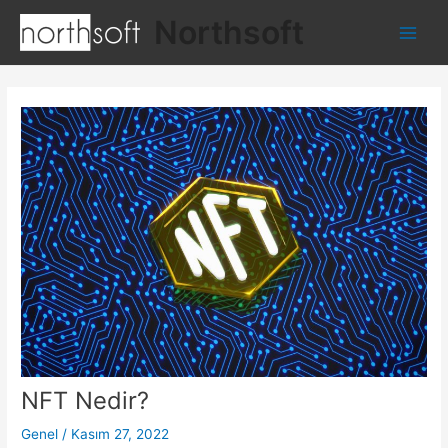
İçeriğe
Northsoft
atla
Main
Men
NFT Nedir?
Genel
/
Kasım 27, 2022