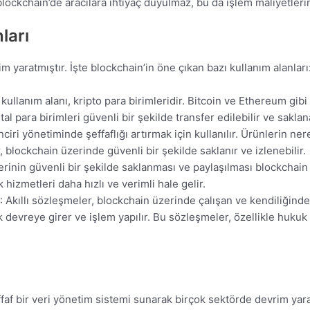
blockchain’de aracılara ihtiyaç duyulmaz, bu da işlem maliyetlerini
ları
m yaratmıştır. İşte blockchain’in öne çıkan bazı kullanım alanları
 kullanım alanı, kripto para birimleridir. Bitcoin ve Ethereum gibi
tal para birimleri güvenli bir şekilde transfer edilebilir ve saklana
inciri yönetiminde şeffaflığı artırmak için kullanılır. Ürünlerin n
, blockchain üzerinde güvenli bir şekilde saklanır ve izlenebilir.
lerinin güvenli bir şekilde saklanması ve paylaşılması blockchai
ık hizmetleri daha hızlı ve verimli hale gelir.
: Akıllı sözleşmeler, blockchain üzerinde çalışan ve kendiliğinden
 devreye girer ve işlem yapılır. Bu sözleşmeler, özellikle hukuk
af bir veri yönetim sistemi sunarak birçok sektörde devrim yarat