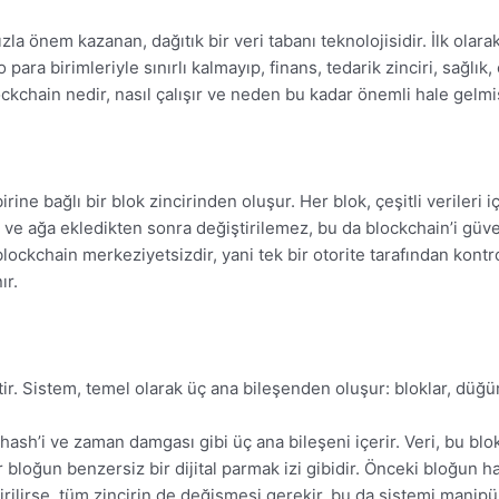
a önem kazanan, dağıtık bir veri tabanı teknolojisidir. İlk olarak
para birimleriyle sınırlı kalmayıp, finans, tedarik zinciri, sağlı
lockchain nedir, nasıl çalışır ve neden bu kadar önemli hale gelmi
rine bağlı bir blok zincirinden oluşur. Her blok, çeşitli verileri 
 ve ağa ekledikten sonra değiştirilemez, bu da blockchain’i güvenl
blockchain merkeziyetsizdir, yani tek bir otorite tarafından kont
ır.
tir. Sistem, temel olarak üç ana bileşenden oluşur: bloklar, düğ
hash’i ve zaman damgası gibi üç ana bileşeni içerir. Veri, bu blok
 bloğun benzersiz bir dijital parmak izi gibidir. Önceki bloğun hash
ştirilirse, tüm zincirin de değişmesi gerekir, bu da sistemi manip