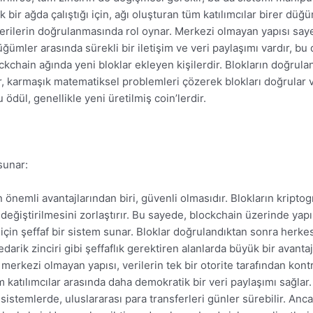
ık bir ağda çalıştığı için, ağı oluşturan tüm katılımcılar birer düğ
 verilerin doğrulanmasında rol oynar. Merkezi olmayan yapısı say
ler arasında sürekli bir iletişim ve veri paylaşımı vardır, bu da 
ckchain ağında yeni bloklar ekleyen kişilerdir. Blokların doğrula
, karmaşık matematiksel problemleri çözerek blokları doğrular ve
 ödül, genellikle yeni üretilmiş coin’lerdir.
sunar:
n önemli avantajlarından biri, güvenli olmasıdır. Blokların kript
 değiştirilmesini zorlaştırır. Bu sayede, blockchain üzerinde yapı
r için şeffaf bir sistem sunar. Bloklar doğrulandıktan sonra herke
darik zinciri gibi şeffaflık gerektiren alanlarda büyük bir avantaj
 merkezi olmayan yapısı, verilerin tek bir otorite tarafından kon
m katılımcılar arasında daha demokratik bir veri paylaşımı sağlar.
 sistemlerde, uluslararası para transferleri günler sürebilir. An