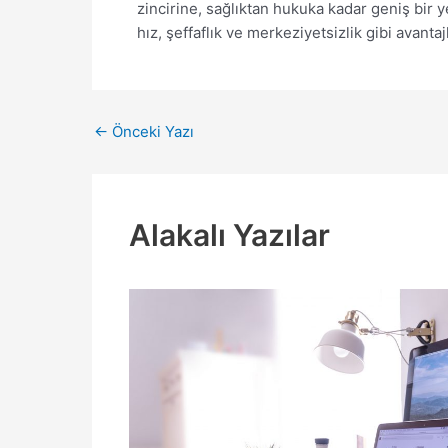
zincirine, sağlıktan hukuka kadar geniş bir 
hız, şeffaflık ve merkeziyetsizlik gibi avanta
Yazı
←
Önceki Yazı
dolaşımı
Alakalı Yazılar