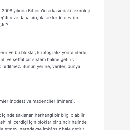
 2008 yılında Bitcoin’in arkasındaki teknoloji
k, eğitim ve daha birçok sektörde devrim
ştir?
içerir ve bu bloklar, kriptografik yöntemlerle
i ve şeffaf bir sistem haline getirir.
rol edilmez. Bunun yerine, veriler, dünya
ümler (nodes) ve madenciler (miners).
 içinde saklanan herhangi bir bilgi olabilir
’ini içerdiği için bloklar bir zincir halinde
üle etmeyi neredeyse imkânsız hale getirir.