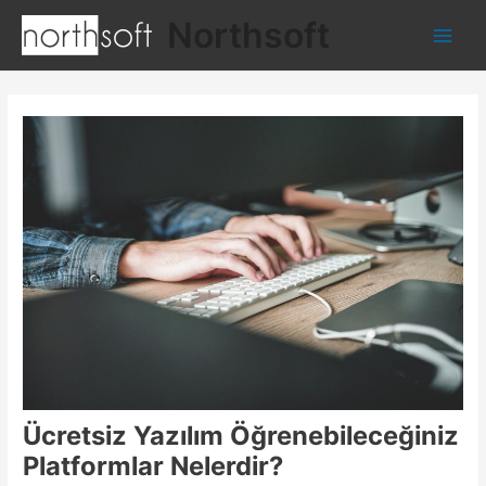
İçeriğe
Northsoft
atla
Main
Men
Ücretsiz Yazılım Öğrenebileceğiniz
Platformlar Nelerdir?