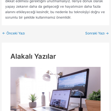
dikkat edilmesi gerektiğini unutmamalıyız. İleriye dönük olarak
yapay zekanın daha da gelişeceği ve hayatımızın daha fazla
alanını etkileyeceği kesindir, bu nedenle bu teknolojiyi doğru ve
sorumlu bir şekilde kullanmamız önemlidir.
Yazı
←
Önceki Yazı
Sonraki Yazı
→
dolaşımı
Alakalı Yazılar