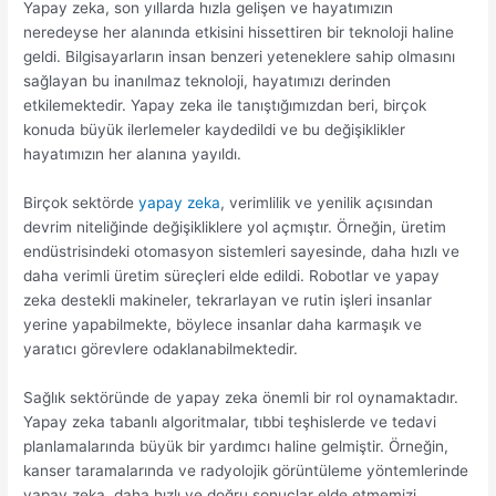
Yapay zeka, son yıllarda hızla gelişen ve hayatımızın
neredeyse her alanında etkisini hissettiren bir teknoloji haline
geldi. Bilgisayarların insan benzeri yeteneklere sahip olmasını
sağlayan bu inanılmaz teknoloji, hayatımızı derinden
etkilemektedir. Yapay zeka ile tanıştığımızdan beri, birçok
konuda büyük ilerlemeler kaydedildi ve bu değişiklikler
hayatımızın her alanına yayıldı.
Birçok sektörde
yapay zeka
, verimlilik ve yenilik açısından
devrim niteliğinde değişikliklere yol açmıştır. Örneğin, üretim
endüstrisindeki otomasyon sistemleri sayesinde, daha hızlı ve
daha verimli üretim süreçleri elde edildi. Robotlar ve yapay
zeka destekli makineler, tekrarlayan ve rutin işleri insanlar
yerine yapabilmekte, böylece insanlar daha karmaşık ve
yaratıcı görevlere odaklanabilmektedir.
Sağlık sektöründe de yapay zeka önemli bir rol oynamaktadır.
Yapay zeka tabanlı algoritmalar, tıbbi teşhislerde ve tedavi
planlamalarında büyük bir yardımcı haline gelmiştir. Örneğin,
kanser taramalarında ve radyolojik görüntüleme yöntemlerinde
yapay zeka, daha hızlı ve doğru sonuçlar elde etmemizi