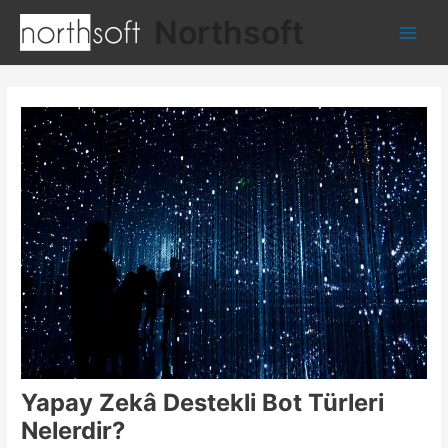
İçeriğe
Northsoft
atla
Main
Men
Yapay Zekâ Destekli Bot Türleri
Nelerdir?