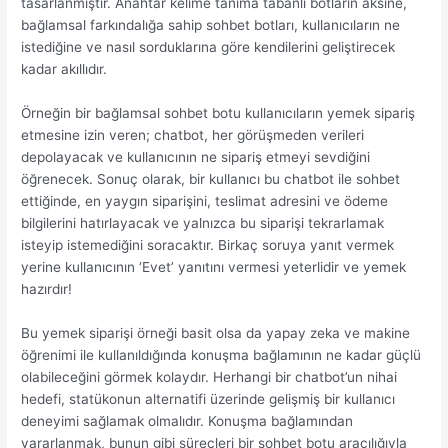
tasarlanmıştır. Anahtar kelime tanıma tabanlı botların aksine,
bağlamsal farkındalığa sahip sohbet botları, kullanıcıların ne
istediğine ve nasıl sorduklarına göre kendilerini geliştirecek
kadar akıllıdır.
Örneğin bir bağlamsal sohbet botu kullanıcıların yemek sipariş
etmesine izin veren; chatbot, her görüşmeden verileri
depolayacak ve kullanıcının ne sipariş etmeyi sevdiğini
öğrenecek. Sonuç olarak, bir kullanıcı bu chatbot ile sohbet
ettiğinde, en yaygın siparişini, teslimat adresini ve ödeme
bilgilerini hatırlayacak ve yalnızca bu siparişi tekrarlamak
isteyip istemediğini soracaktır. Birkaç soruya yanıt vermek
yerine kullanıcının ‘Evet’ yanıtını vermesi yeterlidir ve yemek
hazırdır!
Bu yemek siparişi örneği basit olsa da yapay zeka ve makine
öğrenimi ile kullanıldığında konuşma bağlamının ne kadar güçlü
olabileceğini görmek kolaydır. Herhangi bir chatbot’un nihai
hedefi, statükonun alternatifi üzerinde gelişmiş bir kullanıcı
deneyimi sağlamak olmalıdır. Konuşma bağlamından
yararlanmak, bunun gibi süreçleri bir sohbet botu aracılığıyla