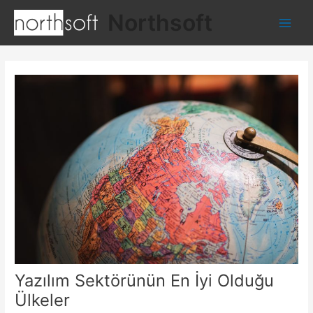
İçeriğe
Northsoft
atla
Main
Men
Yazılım Sektörünün En İyi Olduğu
Ülkeler