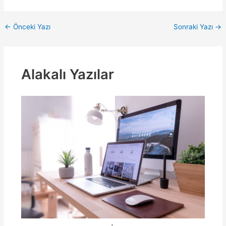
Yazı
←
Önceki Yazı
Sonraki Yazı
→
dolaşımı
Alakalı Yazılar