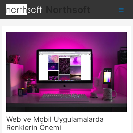
İçeriğe
Northsoft
atla
Main
Men
Web ve Mobil Uygulamalarda
Renklerin Önemi